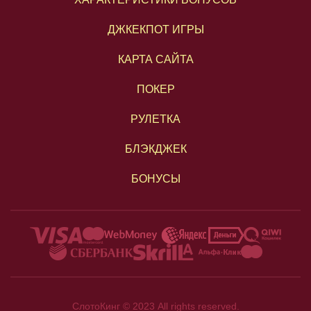
ДЖКЕКПОТ ИГРЫ
КАРТА САЙТА
ПОКЕР
РУЛЕТКА
БЛЭКДЖЕК
БОНУСЫ
СлотоКинг © 2023 All rights reserved.