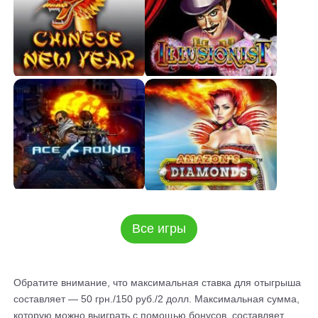
Все игры
Обратите внимание, что максимальная ставка для отыгрыша
составляет — 50 грн./150 руб./2 долл. Максимальная сумма,
которую можно выиграть с помощью бонусов, составляет