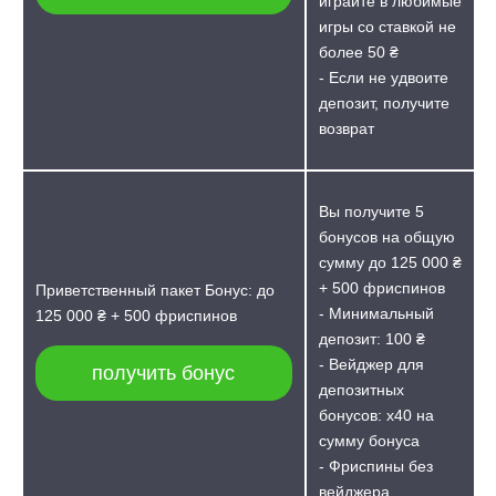
играйте в любимые
игры со ставкой не
более 50 ₴
- Если не удвоите
депозит, получите
возврат
Вы получите 5
бонусов на общую
сумму до 125 000 ₴
+ 500 фриспинов
Приветственный пакет Бонус: до
- Минимальный
125 000 ₴ + 500 фриспинов
депозит: 100 ₴
- Вейджер для
получить бонус
депозитных
бонусов: x40 на
сумму бонуса
- Фриспины без
вейджера