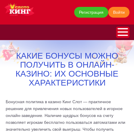
Регистрация
Войти
КАКИЕ БОНУСЫ МОЖНО
ПОЛУЧИТЬ В ОНЛАЙН-
КАЗИНО: ИХ ОСНОВНЫЕ
ХАРАКТЕРИСТИКИ
Бонусная политика в казино Кинг Слот — практичное
решение для привлечения новых пользователей в игорное
онлайн-заведение. Наличие щедрых бонусов на счету
позволяет игрокам бесплатно пользоваться автоматами или
значительно увеличить свой выигрыш. Чтобы получить