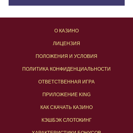
О КАЗИНО
ЛИЦЕНЗИЯ
ПОЛОЖЕНИЯ И УСЛОВИЯ
ПОЛИТИКА КОНФИДЕНЦИАЛЬНОСТИ
ОТВЕТСТВЕННАЯ ИГРА
ПРИЛОЖЕНИЕ KING
КАК СКАЧАТЬ КАЗИНО
КЭШБЭК СЛОТОКИНГ
ХАРАКТЕРИСТИКИ БОНУСОВ