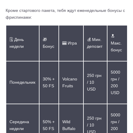
Кроме стартового пакета, тебя ждут еженедельные бонусы с
фриспинами:
🔝
🗓 День
🎁
💰 Мин.
🎰 Игра
Макс.
недели
Бонус
депозит
бонус
5000
250 грн
30% +
Volcano
грн /
Понедельник
/ 10
50 FS
Fruits
200
USD
USD
5000
250 грн
Середина
50% +
Wild
грн /
/ 10
недели
50 FS
Buffalo
200
USD