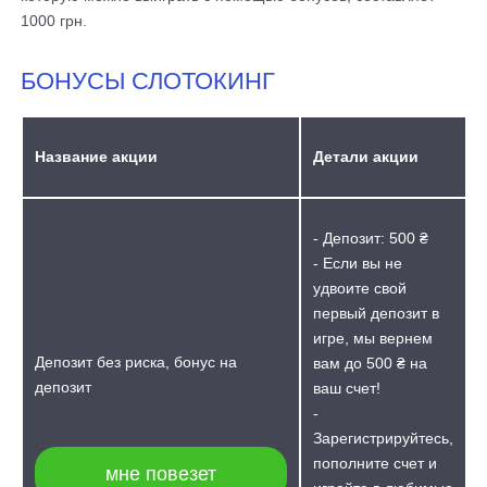
1000 грн.
БОНУСЫ СЛОТОКИНГ
Название акции
Детали акции
- Депозит: 500 ₴
- Если вы не
удвоите свой
первый депозит в
игре, мы вернем
Депозит без риска, бонус на
вам до 500 ₴ на
депозит
ваш счет!
-
Зарегистрируйтесь,
пополните счет и
мне повезет