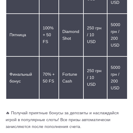
USD
5000
100%
250 грн
Diamond
грн /
Пятница
+ 50
/ 10
Shot
200
FS
USD
USD
5000
250 грн
Финальный
70% +
Fortune
грн /
/ 10
бонус
50 FS
Cash
200
USD
USD
🔥 Получай приятные бонусы за депозиты и наслаждайся
игрой в популярные слоты! Все призы автоматически
зачисляются после пополнения счета.