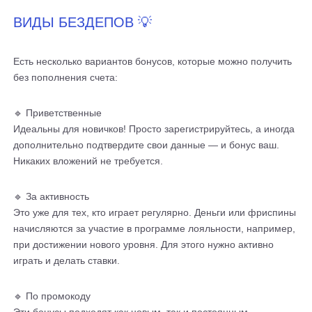
ВИДЫ БЕЗДЕПОВ 💡
Есть несколько вариантов бонусов, которые можно получить
без пополнения счета:
🔹 Приветственные
Идеальны для новичков! Просто зарегистрируйтесь, а иногда
дополнительно подтвердите свои данные — и бонус ваш.
Никаких вложений не требуется.
🔹 За активность
Это уже для тех, кто играет регулярно. Деньги или фриспины
начисляются за участие в программе лояльности, например,
при достижении нового уровня. Для этого нужно активно
играть и делать ставки.
🔹 По промокоду
Эти бонусы подходят как новым, так и постоянным