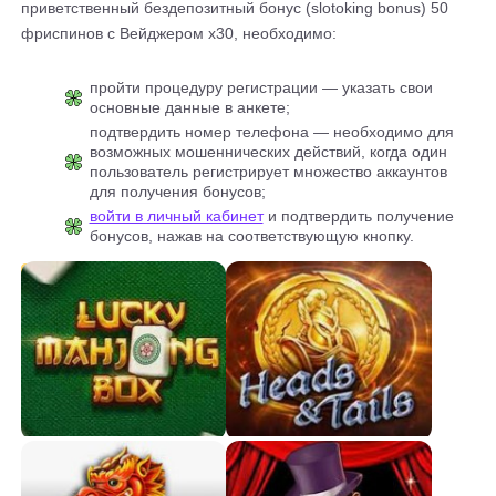
приветственный бездепозитный бонус (slotoking bonus) 50
фриспинов с Вейджером х30, необходимо:
пройти процедуру регистрации — указать свои
основные данные в анкете;
подтвердить номер телефона — необходимо для
возможных мошеннических действий, когда один
пользователь регистрирует множество аккаунтов
для получения бонусов;
войти в личный кабинет
и подтвердить получение
бонусов, нажав на соответствующую кнопку.
Live игры