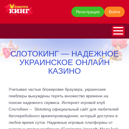
Регистрация
Войти
СЛОТОКИНГ — НАДЕЖНОЕ
УКРАИНСКОЕ ОНЛАЙН
КАЗИНО
Учитывая частые блокировки браузера, украинские
гемблеры вынуждены терять множество времени на
поиски надежного сервиса. Интернет игровой клуб
СлотоКинг – Slotoking официальный сайт для любителей
бесперебойного времяпровождения, который доступен в
любое время суток. Надежные игровые платформы от