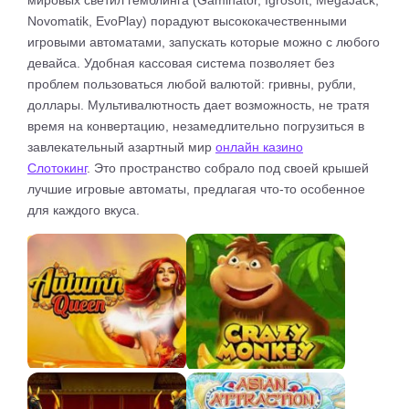
мировых светил гемблинга (Gaminator, Igrosoft, MegaJack,
Novomatik, EvoPlay) порадуют высококачественными
игровыми автоматами, запускать которые можно с любого
девайса. Удобная кассовая система позволяет без
проблем пользоваться любой валютой: гривны, рубли,
доллары. Мультивалютность дает возможность, не тратя
время на конвертацию, незамедлительно погрузиться в
завлекательный азартный мир
онлайн казино
Cлотокинг
. Это пространство собрало под своей крышей
лучшие игровые автоматы, предлагая что-то особенное
для каждого вкуса.
Live игры