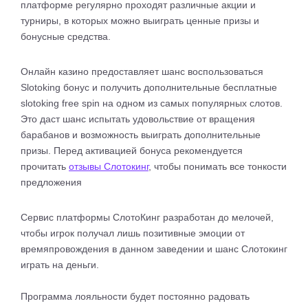
платформе регулярно проходят различные акции и
турниры, в которых можно выиграть ценные призы и
бонусные средства.
Онлайн казино предоставляет шанс воспользоваться
Slotoking бонус и получить дополнительные бесплатные
slotoking free spin на одном из самых популярных слотов.
Это даст шанс испытать удовольствие от вращения
барабанов и возможность выиграть дополнительные
призы. Перед активацией бонуса рекомендуется
прочитать
отзывы Слотокинг
, чтобы понимать все тонкости
предложения
Сервис платформы СлотоКинг разработан до мелочей,
чтобы игрок получал лишь позитивные эмоции от
времяпровождения в данном заведении и шанс Слотокинг
играть на деньги.
Программа лояльности будет постоянно радовать