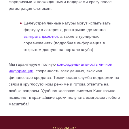
сюрпризами и неожиданными подарками сразу после
регистрация слотокинг.
Целеустремленные натуры могут испытывать
фортуну в лотереях, розыгрыше где можно
выиграть джек-пот
, а также в турнирных
соревнованиях (подробная информация в
открытом доступе на портале клуба).
Мы гарантируем полную
конфиденциальность личной
информации
, сохранность всех данных, включая
финансовые средства. Техническая служба поддержки на
связи в круглосуточном режиме и готова ответить на
любые вопросы. Удобная кассовая система Кинг казино
позволяет в кратчайшие сроки получать выигрыши любого
масштаба!
О КАЗИНО