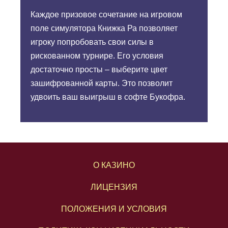
Каждое призовое сочетание на игровом
поле симулятора Книжка Ра позволяет
игроку попробовать свои силы в
рискованном турнире. Его условия
достаточно просты – выберите цвет
зашифрованной карты. Это позволит
удвоить ваш выигрыш в софте Букофра.
О КАЗИНО
ЛИЦЕНЗИЯ
ПОЛОЖЕНИЯ И УСЛОВИЯ