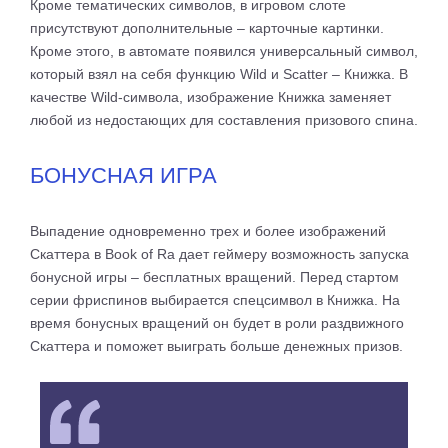
Кроме тематических символов, в игровом слоте
присутствуют дополнительные – карточные картинки.
Кроме этого, в автомате появился универсальный символ,
который взял на себя функцию Wild и Scatter – Книжка. В
качестве Wild-символа, изображение Книжка заменяет
любой из недостающих для составления призового спина.
БОНУСНАЯ ИГРА
Выпадение одновременно трех и более изображений
Скаттера в Book of Ra дает геймеру возможность запуска
бонусной игры – бесплатных вращений. Перед стартом
серии фриспинов выбирается спецсимвол в Книжка. На
время бонусных вращений он будет в роли раздвижного
Скаттера и поможет выиграть больше денежных призов.