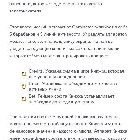
опасности, которые подстерегают отважного
золотоискателя.
Этот классический автомат от Gaminator включает в себя
5 барабанов и 9 линий активности. Управлять аппаратом
можно, используя панель внизу экрана. На ней вы
увидите следующие кнопочные сектора, при помощи
которых геймер может контролировать процесс:
Credits. Указана сумма в игре Книжка, которая
доступна для определения.
Lines. Установка необходимого количества
активных линий.
Bet. Геймер софта Книжка устанавливает
необходимую кредитную ставку.
При нажатии соответствующей кнопки вверху экрана
можно просмотреть таблицу выплат в Книжка и узнать
финансовое значение каждого символа. Аппарат Книжка
имеет сертификат соответствия, что заведомо говорит о