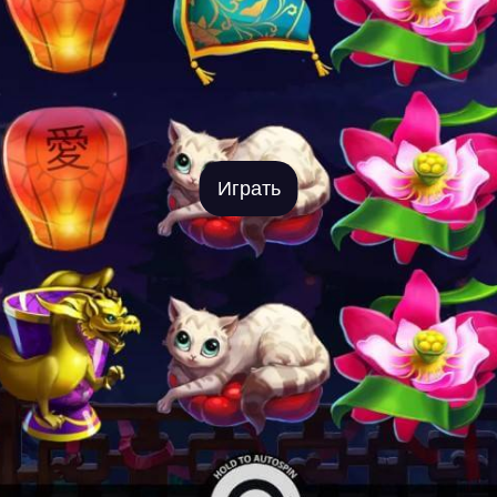
Играть