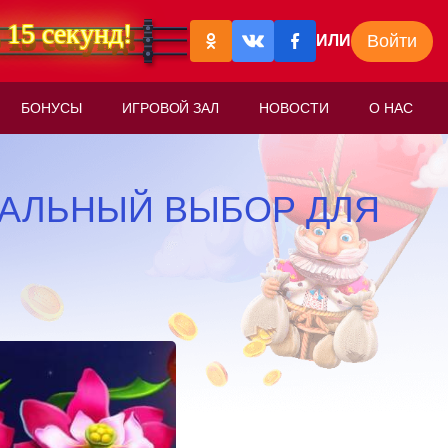
 15 секунд!
Войти
ИЛИ
БОНУСЫ
ИГРОВОЙ ЗАЛ
НОВОСТИ
О НАС
ЕАЛЬНЫЙ ВЫБОР ДЛЯ