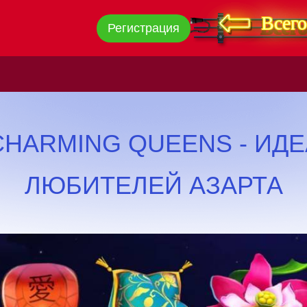
Всего
Регистрация
CHARMING QUEENS - ИД
ЛЮБИТЕЛЕЙ АЗАРТА