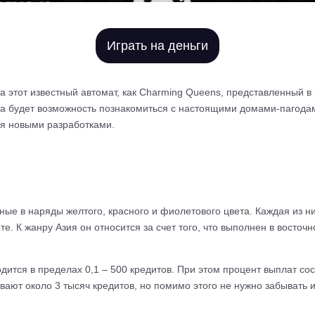
Играть на деньги
а этот известный автомат, как Charming Queens, представленный в
та будет возможность познакомиться с настоящими домами-пагодам
ая новыми разработками.
ные в наряды желтого, красного и фиолетового цвета. Каждая из ни
. К жанру Азия он относится за счет того, что выполнен в восточн
дится в пределах 0,1 – 500 кредитов. При этом процент выплат со
вают около 3 тысяч кредитов, но помимо этого не нужно забывать 