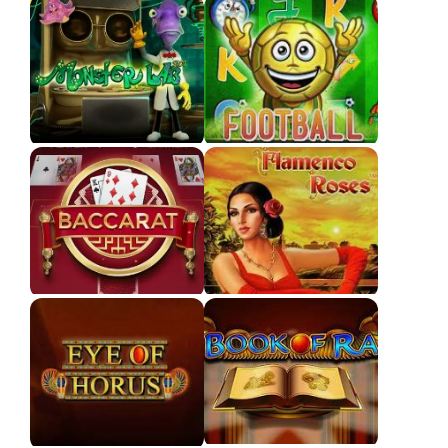
Live игры