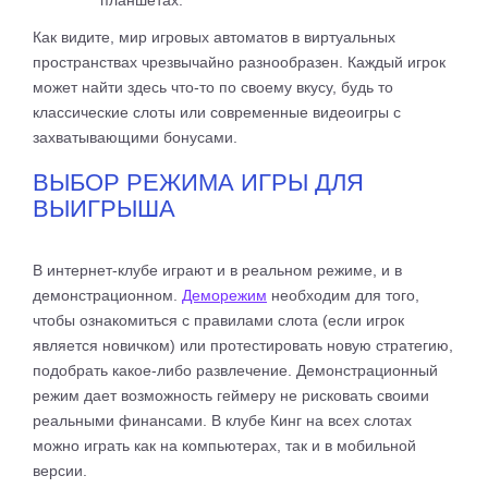
планшетах.
Как видите, мир игровых автоматов в виртуальных
пространствах чрезвычайно разнообразен. Каждый игрок
может найти здесь что-то по своему вкусу, будь то
классические слоты или современные видеоигры с
захватывающими бонусами.
ВЫБОР РЕЖИМА ИГРЫ ДЛЯ
ВЫИГРЫША
В интернет-клубе играют и в реальном режиме, и в
демонстрационном.
Деморежим
необходим для того,
чтобы ознакомиться с правилами слота (если игрок
является новичком) или протестировать новую стратегию,
подобрать какое-либо развлечение. Демонстрационный
режим дает возможность геймеру не рисковать своими
реальными финансами. В клубе Кинг на всех слотах
можно играть как на компьютерах, так и в мобильной
версии.