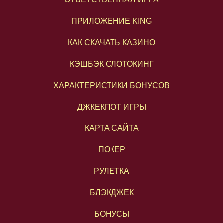
ПРИЛОЖЕНИЕ KING
КАК СКАЧАТЬ КАЗИНО
КЭШБЭК СЛОТОКИНГ
ХАРАКТЕРИСТИКИ БОНУСОВ
ДЖКЕКПОТ ИГРЫ
КАРТА САЙТА
ПОКЕР
РУЛЕТКА
БЛЭКДЖЕК
БОНУСЫ