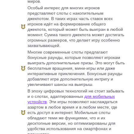
миров.
Особый интерес для многих игроков
представляют слоты с накопительным
джекпотом. В таких играх часть ставок всех
игроков идёт на формирование общего
джекпота, который может быть выигран в любой
момент. Сумма такого джекпота может достигать
огромных размеров, что делает игру особенно
захватывающей.
Многие современные слоты предлагают
бонусные раунды, которые позволяют игрокам
выиграть дополнительные призы. Это могут быть
бесплатные вращения, мини-игры или даже
интерактивные приключения. Бонусные раунды
добавляют игре дополнительную интригу и
увеличивают шансы на выигрыш.
В эпоху цифровых технологий не стоит забывать
и о слотах, адаптированных
для мобильных
устройств
. Эти игры позволяют наслаждаться
азартом в любое время и в любом месте, где
есть доступ в интернет. Мобильные слоты
обладают теми же функциями, что и их
десктопные версии, но оптимизированы для
удобства использования на смартфонах и