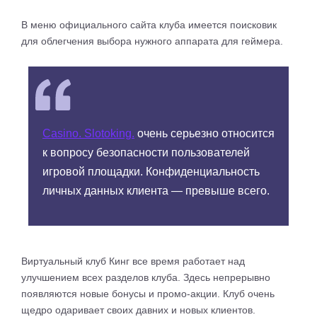
В меню официального сайта клуба имеется поисковик
для облегчения выбора нужного аппарата для геймера.
Casino. Slotoking.
очень серьезно относится
к вопросу безопасности пользователей
игровой площадки. Конфиденциальность
личных данных клиента — превыше всего.
Виртуальный клуб Кинг все время работает над
улучшением всех разделов клуба. Здесь непрерывно
появляются новые бонусы и промо-акции. Клуб очень
щедро одаривает своих давних и новых клиентов.