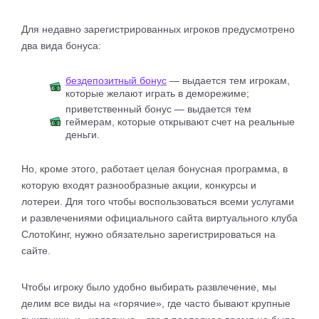
Для недавно зарегистрированных игроков предусмотрено
два вида бонуса:
бездепозитный бонус
— выдается тем игрокам,
которые желают играть в деморежиме;
приветственный бонус — выдается тем
геймерам, которые открывают счет на реальные
деньги.
Но, кроме этого, работает целая бонусная программа, в
которую входят разнообразные акции, конкурсы и
лотереи. Для того чтобы воспользоваться всеми услугами
и развлечениями официального сайта виртуального клуба
СлотоКинг, нужно обязательно зарегистрироваться на
сайте.
Чтобы игроку было удобно выбирать развлечение, мы
делим все виды на «горячие», где часто бывают крупные