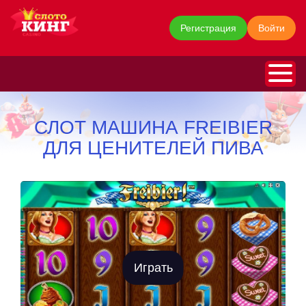
Регистрация
Войти
СЛОТ МАШИНА FREIBIER
ДЛЯ ЦЕНИТЕЛЕЙ ПИВА
Играть