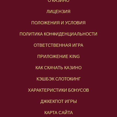
О КАЗИНО
ЛИЦЕНЗИЯ
ПОЛОЖЕНИЯ И УСЛОВИЯ
ПОЛИТИКА КОНФИДЕНЦИАЛЬНОСТИ
ОТВЕТСТВЕННАЯ ИГРА
ПРИЛОЖЕНИЕ KING
КАК СКАЧАТЬ КАЗИНО
КЭШБЭК СЛОТОКИНГ
ХАРАКТЕРИСТИКИ БОНУСОВ
ДЖКЕКПОТ ИГРЫ
КАРТА САЙТА