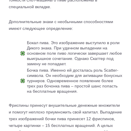
тонкости слот-машины о пиве расположены в
специальной вкладке.
Дополнительные знаки с необычными способностями
имеют следующее определение:
Бокал пива. Это изображение выступило в роли
Дикого знака. При удачном выпадении на
основном поле пиво логически завершает любое
выигрышное сочетание. Однако Скаттер под
замену не попадает.
Бочка пива. Именно ей досталась роль Scatter-
символа. Он необходим для активации бонусных
турниров. Одновременное появление более
трех раз бочонка пива – простой шанс попасть
на бесплатные вращения.
Фриспины принесут внушительные денежные множители
и помогут неплохо приумножить свой капитал. Выпадение
трех изображений бочки пива принесет 12 фриспинов,
четыре картинки – 15 бесплатных вращений. А целых