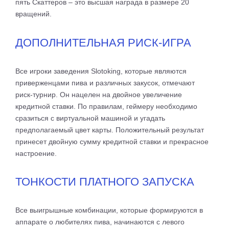
пять Скаттеров – это высшая награда в размере 20
вращений.
ДОПОЛНИТЕЛЬНАЯ РИСК-ИГРА
Все игроки заведения Slotoking, которые являются
приверженцами пива и различных закусок, отмечают
риск-турнир. Он нацелен на двойное увеличение
кредитной ставки. По правилам, геймеру необходимо
сразиться с виртуальной машиной и угадать
предполагаемый цвет карты. Положительный результат
принесет двойную сумму кредитной ставки и прекрасное
настроение.
ТОНКОСТИ ПЛАТНОГО ЗАПУСКА
Все выигрышные комбинации, которые формируются в
аппарате о любителях пива, начинаются с левого