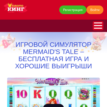
Регистрация
Войти
ИГРОВОЙ СИМУЛЯТОР
MERMAID'S TALE –
БЕСПЛАТНАЯ ИГРА И
ХОРОШИЕ ВЫИГРЫШИ