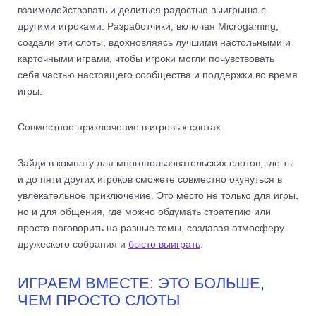
взаимодействовать и делиться радостью выигрыша с
другими игроками. Разработчики, включая Microgaming,
создали эти слоты, вдохновляясь лучшими настольными и
карточными играми, чтобы игроки могли почувствовать
себя частью настоящего сообщества и поддержки во время
игры.
Совместное приключение в игровых слотах
Зайди в комнату для многопользовательских слотов, где ты
и до пяти других игроков сможете совместно окунуться в
увлекательное приключение. Это место не только для игры,
но и для общения, где можно обдумать стратегию или
просто поговорить на разные темы, создавая атмосферу
дружеского собрания и
бысто выиграть
.
ИГРАЕМ ВМЕСТЕ: ЭТО БОЛЬШЕ,
ЧЕМ ПРОСТО СЛОТЫ