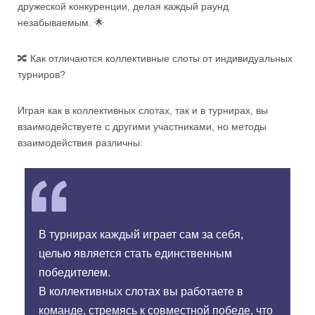
дружеской конкуренции, делая каждый раунд
незабываемым. 🌟
🔀 Как отличаются коллективные слоты от индивидуальных
турниров?
Играя как в коллективных слотах, так и в турнирах, вы
взаимодействуете с другими участниками, но методы
взаимодействия различны:
В турнирах каждый играет сам за себя,
целью является стать единственным
победителем.
В коллективных слотах вы работаете в
команде, стремясь к совместной победе, что