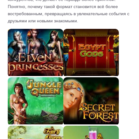
Понятно, почему такой формат становится всё более
востребованным, превращаясь в увлекательные события с
друзьями или новыми знакомыми.
Live игры