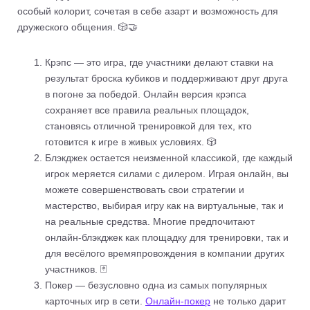
особый колорит, сочетая в себе азарт и возможность для
дружеского общения. 🎲🤝
Крэпс — это игра, где участники делают ставки на
результат броска кубиков и поддерживают друг друга
в погоне за победой. Онлайн версия крэпса
сохраняет все правила реальных площадок,
становясь отличной тренировкой для тех, кто
готовится к игре в живых условиях. 🎲
Блэкджек остается неизменной классикой, где каждый
игрок меряется силами с дилером. Играя онлайн, вы
можете совершенствовать свои стратегии и
мастерство, выбирая игру как на виртуальные, так и
на реальные средства. Многие предпочитают
онлайн-блэкджек как площадку для тренировки, так и
для весёлого времяпровождения в компании других
участников. 🃏
Покер — безусловно одна из самых популярных
карточных игр в сети.
Онлайн-покер
не только дарит