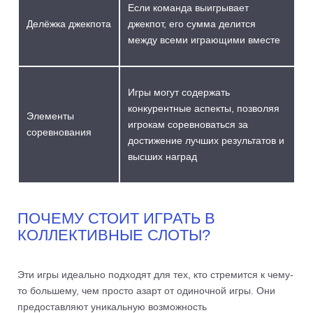
Если команда выигрывает
Делёжка джекпота
джекпот, его сумма делится
между всеми играющими вместе
Игры могут содержать
конкурентные аспекты, позволяя
Элементы
игрокам соревноваться за
соревнования
достижение лучших результатов и
высших наград
ПОЧЕМУ СТОИТ ИГРАТЬ В
КОЛЛЕКТИВНЫЕ СЛОТЫ?
Эти игры идеально подходят для тех, кто стремится к чему-
то большему, чем просто азарт от одиночной игры. Они
предоставляют уникальную возможность