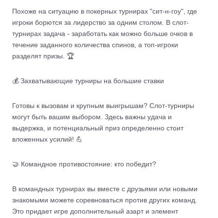
Похоже на ситуацию в покерных турнирах "сит-н-гоу", где
игроки борются за лидерство за одним столом. В слот-
турнирах задача - заработать как можно больше очков в
течение заданного количества спинов, а топ-игроки
разделят призы. 🏆
💰 Захватывающие турниры на большие ставки
Готовы к вызовам и крупным выигрышам? Слот-турниры
могут быть вашим выбором. Здесь важны удача и
выдержка, и потенциальный приз определенно стоит
вложенных усилий! 💪
🤝 Командное противостояние: кто победит?
В командных турнирах вы вместе с друзьями или новыми
знакомыми можете соревноваться против других команд.
Это придает игре дополнительный азарт и элемент