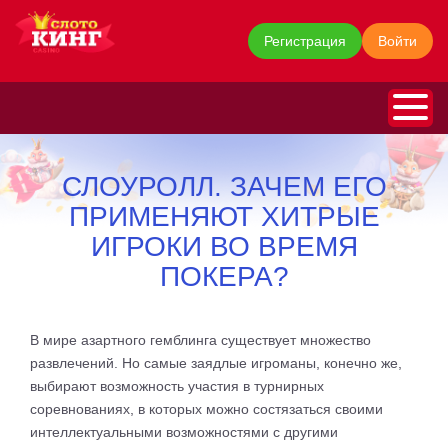
Регистрация
Войти
СЛОУРОЛЛ. ЗАЧЕМ ЕГО
ПРИМЕНЯЮТ ХИТРЫЕ
ИГРОКИ ВО ВРЕМЯ
ПОКЕРА?
В мире азартного гемблинга существует множество
развлечений. Но самые заядлые игроманы, конечно же,
выбирают возможность участия в турнирных
соревнованиях, в которых можно состязаться своими
интеллектуальными возможностями с другими