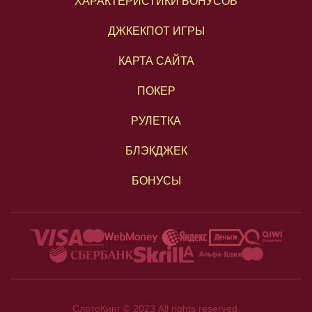
ХАРАКТЕРИСТИКИ БОНУСОВ
ДЖКЕКПОТ ИГРЫ
КАРТА САЙТА
ПОКЕР
РУЛЕТКА
БЛЭКДЖЕК
БОНУСЫ
СлотоКинг © 2023 All rights reserved.