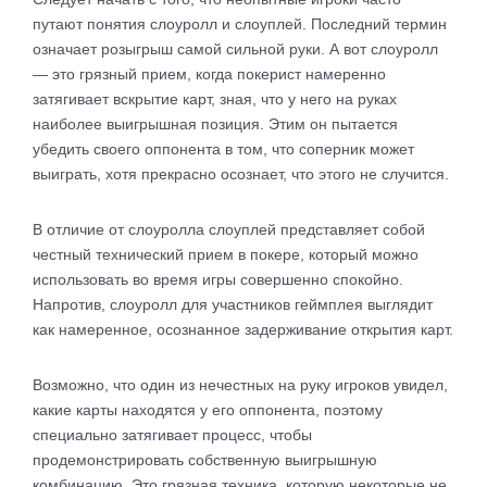
путают понятия слоуролл и слоуплей. Последний термин
означает розыгрыш самой сильной руки. А вот слоуролл
— это грязный прием, когда покерист намеренно
затягивает вскрытие карт, зная, что у него на руках
наиболее выигрышная позиция. Этим он пытается
убедить своего оппонента в том, что соперник может
выиграть, хотя прекрасно осознает, что этого не случится.
В отличие от слоуролла слоуплей представляет собой
честный технический прием в покере, который можно
использовать во время игры совершенно спокойно.
Напротив, слоуролл для участников геймплея выглядит
как намеренное, осознанное задерживание открытия карт.
Возможно, что один из нечестных на руку игроков увидел,
какие карты находятся у его оппонента, поэтому
специально затягивает процесс, чтобы
продемонстрировать собственную выигрышную
комбинацию. Это грязная техника, которую некоторые не