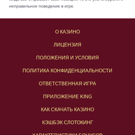
неправильное поведение в игре.
О КАЗИНО
ЛИЦЕНЗИЯ
ПОЛОЖЕНИЯ И УСЛОВИЯ
ПОЛИТИКА КОНФИДЕНЦИАЛЬНОСТИ
ОТВЕТСТВЕННАЯ ИГРА
ПРИЛОЖЕНИЕ KING
КАК СКАЧАТЬ КАЗИНО
КЭШБЭК СЛОТОКИНГ