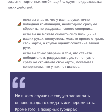
вскрытия карточных комбинаций следует придерживаться
таких действий:
если вы знаете, что у вас на руках точно
победная комбинация, необходимо сразу ее
сбросить, не раздражая своего соперника;
если вы не можете оценить силу позиции на
ваших руках, волнуетесь, можете просто открыть
свои карты, а крупье оценит сочетание вашей
руки;
если вы точно уверены в том, что станете
победителем, раздумывать долго не нужно,
сразу же скрывайте свои карты, показывая
соперникам, что у них нет шансов.
Ни в коем случае не следует заставлять
оппонента долго ожидать или переживать.
Кроме того, в покерных турнирах