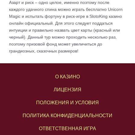
Азарт и риск – одно целое, именно поэтому после
каждого удачного спина можно играть бесплатно Unicorn
Magic и испытать фортуну в риск-игре в SlotoKing казино
онлайн официальный. Для этого следует поддаться
интуиции и правильно назвать цвет карты (красный или
черный). Данный тур можно проходить несколько раз,
поэтому призовой фонд может увеличиться до
грандиозных, сказочных размеров!
О КАЗИНО
ЛИЦЕНЗИЯ
ПОЛОЖЕНИЯ И УСЛОВИЯ
ПОЛИТИКА КОНФИДЕНЦИАЛЬНОСТИ
ОТВЕТСТВЕННАЯ ИГРА