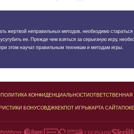
тать жертвой неправильных методов, необходимо стараться
усугубить ее. Прежде чем взяться за серьезную игру, необ
при этом научат правильным техникам и методам игры.
Я
ПОЛИТИКА КОНФИДЕНЦИАЛЬНОСТИ
ОТВЕТСТВЕННАЯ 
РИСТИКИ БОНУСОВ
ДЖКЕКПОТ ИГРЫ
КАРТА САЙТА
ПОК