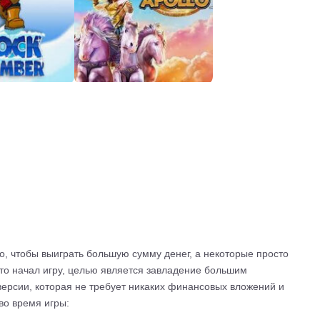
го, чтобы выиграть большую сумму денег, а некоторые просто
кто начал игру, целью является завладение большим
оверсии, которая не требует никаких финансовых вложений и
во время игры: